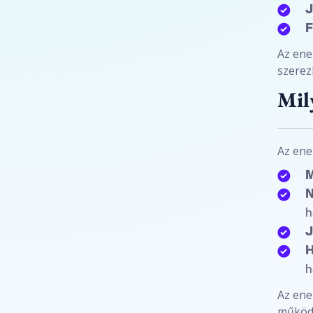
J
F
Az ene
szerez
Mil
Az ene
M
N
h
J
H
h
Az ene
működé