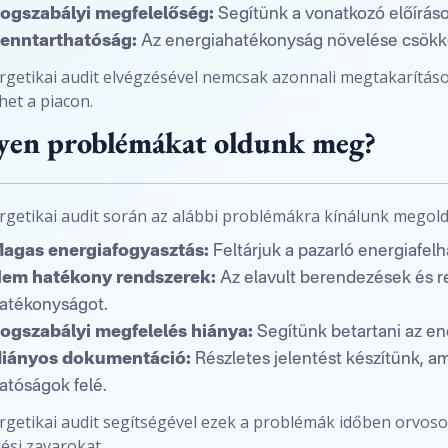
ogszabályi megfelelőség:
Segítünk a vonatkozó előírások
enntarthatóság:
Az energiahatékonyság növelése csökken
rgetikai audit elvégzésével nemcsak azonnali megtakarításo
het a piacon.
yen problémákat oldunk meg?
rgetikai audit során az alábbi problémákra kínálunk megold
agas energiafogyasztás:
Feltárjuk a pazarló energiafelh
em hatékony rendszerek:
Az elavult berendezések és re
atékonyságot.
ogszabályi megfelelés hiánya:
Segítünk betartani az en
iányos dokumentáció:
Részletes jelentést készítünk, am
atóságok felé.
rgetikai audit segítségével ezek a problémák időben orvosol
si zavarokat.