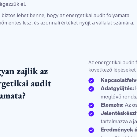
égezzük el.
 biztos lehet benne, hogy az energetikai audit folyamata
őmentes lesz, és azonnali értéket nyújt a vállalat számára.
Az energetikai audit
yan zajlik az
következő lépéseket 
rgetikai audit
Kapcsolatfelv
Adatgyűjtés:
H
yamata?
meglévő rendsz
Elemzés:
Az ös
Jelentéskészí
tartalmazza a j
Eredmények á