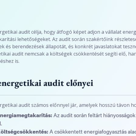
rgetikai audit célja, hogy átfogó képet adjon a vállalat energ
arítási lehetőségeket. Az audit során szakértőink részletes
ek és berendezések állapotát, és konkrét javaslatokat tesz
tikai audit nemcsak a költségek csökkentését segíti elő, h
shez is.
energetikai audit előnyei
rgetikai audit számos előnnyel jár, amelyek hosszú távon 
nergiamegtakarítás:
Az audit során feltárt hiányosságok
l.
öltségcsökkentés:
A csökkentett energiafogyasztás al