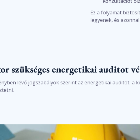
konzultációt bi
Ez a folyamat biztos
legyenek, és azonna
or szükséges energetikai auditot v
ényben lévő jogszabályok szerint az energetikai auditot, a 
ztetni.