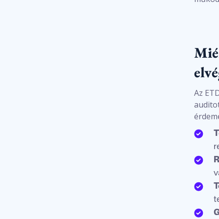
Mié
elv
Az ETD
audito
érdeme
T
r
R
v
T
t
G