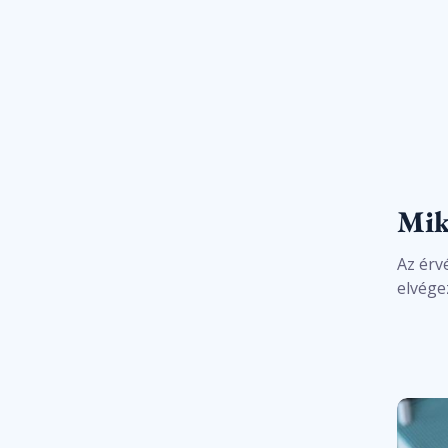
Mik
Az érv
elvége