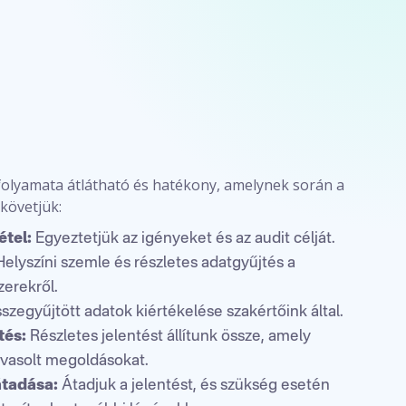
 folyamata átlátható és hatékony, amelynek során a
követjük:
étel:
Egyeztetjük az igényeket és az audit célját.
elyszíni szemle és részletes adatgyűjtés a
erekről.
szegyűjtött adatok kiértékelése szakértőink által.
tés:
Részletes jelentést állítunk össze, amely
avasolt megoldásokat.
tadása:
Átadjuk a jelentést, és szükség esetén