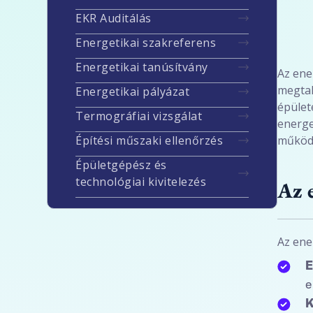
EKR Auditálás
Energetikai szakreferens
Energetikai tanúsítvány
Az ene
megtak
Energetikai pályázat
épület
Termográfiai vizsgálat
energe
Építési műszaki ellenőrzés
működé
Épületgépész és
technológiai kivitelezés
Az 
Az ene
E
e
K