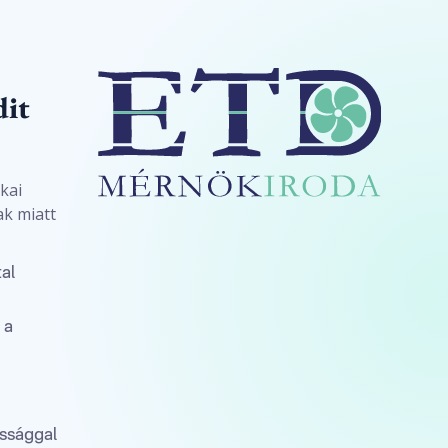
dit
kai
ak miatt
al
 a
ossággal