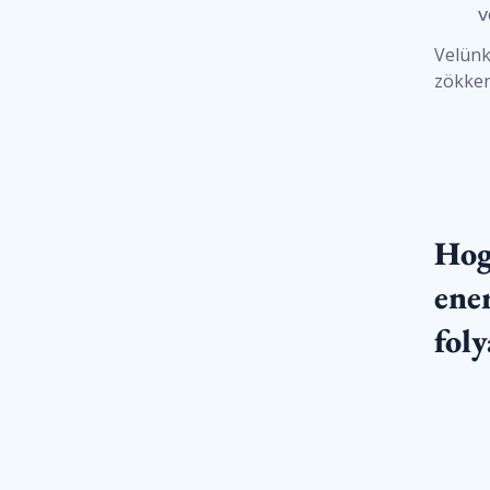
v
Velünk
zökken
Hog
ene
fol