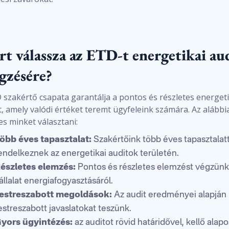
rt válassza az ETD-t energetikai au
égzésére?
 szakértő csapata garantálja a pontos és részletes energeti
t, amely valódi értéket teremt ügyfeleink számára. Az alábbi
s minket választani:
öbb éves tapasztalat:
Szakértőink több éves tapasztalatt
endelkeznek az energetikai auditok területén.
észletes elemzés:
Pontos és részletes elemzést végzünk
állalat energiafogyasztásáról.
estreszabott megoldások:
Az audit eredményei alapján
estreszabott javaslatokat teszünk.
yors ügyintézés:
az auditot rövid határidővel, kellő alap