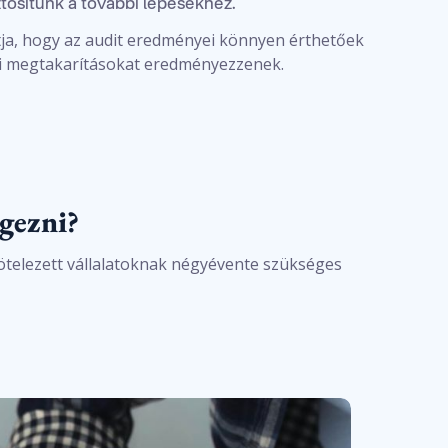
ztosítunk a további lépésekhez.
ítja, hogy az audit eredményei könnyen érthetőek
li megtakarításokat eredményezzenek.
égezni?
kötelezett vállalatoknak négyévente szükséges